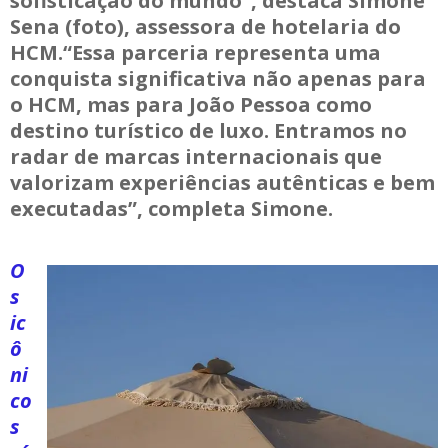
sofisticação do mundo”, destaca Simone
Sena (foto), assessora de hotelaria do
HCM.“Essa parceria representa uma
conquista significativa não apenas para
o HCM, mas para João Pessoa como
destino turístico de luxo. Entramos no
radar de marcas internacionais que
valorizam experiências autênticas e bem
executadas”, completa Simone.
O
s
ic
ô
ni
co
s