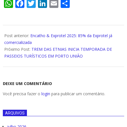
WhatsApp
Facebook
Twitter
LinkedIn
Email
Compartilhar
2025-
04-
Post anterior:
Encatho & Exprotel 2025: 85% da Exprotel já
10
comercializada
Próximo Post:
TREM DAS ETNIAS INICIA TEMPORADA DE
PASSEIOS TURÍSTICOS EM PORTO UNIÃO
DEIXE UM COMENTÁRIO
Você precisa fazer o
login
para publicar um comentário.
ARQUIVOS
julho 2026