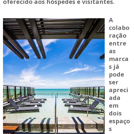
oferecido aos hóspedes e visitantes.
A
colabo
ração
entre
as
marca
s já
pode
ser
apreci
ada
em
dois
espaço
s