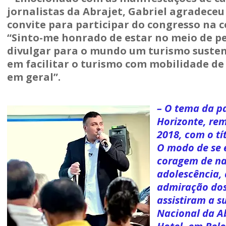
jornalistas da Abrajet, Gabriel agradece
convite para participar do congresso na 
“Sinto-me honrado de estar no meio de p
divulgar para o mundo um turismo sustent
em facilitar o turismo com mobilidade de
em geral”.
– O tema da pa
Horizonte, re
2018, com o tí
O modo de se e
coragem de nar
adolescência, 
admiração dos 
assistiram a s
Nacional da Ab