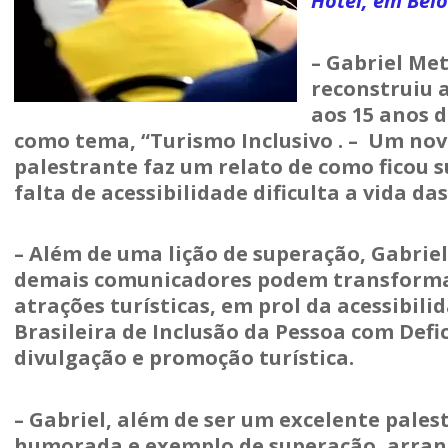
Hotel, em Belo
– Gabriel Met
reconstruiu 
aos 15 anos d
como tema, “Turismo Inclusivo . – Um no
palestrante faz um relato de como ficou s
falta de acessibilidade dificulta a vida da
– Além de uma lição de superação, Gabriel
demais comunicadores podem transformar
atrações turísticas, em prol da acessibili
Brasileira de Inclusão da Pessoa com Defi
divulgação e promoção turística.
– Gabriel, além de ser um excelente pal
humorada e exemplo de superação, arran