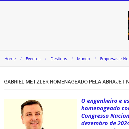
Pular
para
o
conteúdo
Home
Eventos
Destinos
Mundo
Empresas e Ne
GABRIEL METZLER HOMENAGEADO PELA ABRAJET 
O engenheiro e esc
homenageado com 
Congresso Naciona
dezembro de 2024