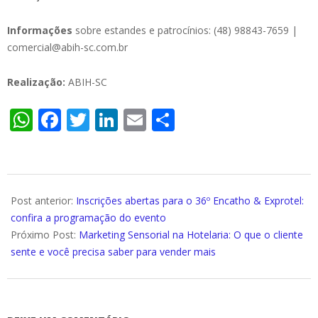
Informações
sobre estandes e patrocínios: (48) 98843-7659 |
comercial@abih-sc.com.br
Realização:
ABIH-SC
WhatsApp
Facebook
Twitter
LinkedIn
Email
Compartilhar
2025-
06-
Post anterior:
Inscrições abertas para o 36º Encatho & Exprotel:
09
confira a programação do evento
Próximo Post:
Marketing Sensorial na Hotelaria: O que o cliente
sente e você precisa saber para vender mais