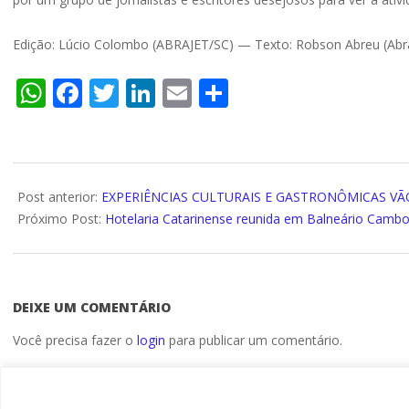
Edição: Lúcio Colombo (ABRAJET/SC) — Texto: Robson Abreu (Abra
WhatsApp
Facebook
Twitter
LinkedIn
Email
Compartilhar
2023-
11-
Post anterior:
EXPERIÊNCIAS CULTURAIS E GASTRONÔMICAS VÃ
10
Próximo Post:
Hotelaria Catarinense reunida em Balneário Cambo
DEIXE UM COMENTÁRIO
Você precisa fazer o
login
para publicar um comentário.