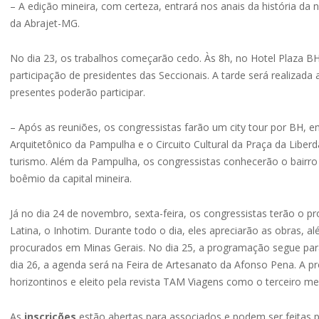
– A edição mineira, com certeza, entrará nos anais da história da n
da Abrajet-MG.
No dia 23, os trabalhos começarão cedo. Às 8h, no Hotel Plaza 
participação de presidentes das Seccionais. A tarde será realiza
presentes poderão participar.
– Após as reuniões, os congressistas farão um city tour por BH,
Arquitetônico da Pampulha e o Circuito Cultural da Praça da Liberd
turismo. Além da Pampulha, os congressistas conhecerão o bairro 
boêmio da capital mineira.
Já no dia 24 de novembro, sexta-feira, os congressistas terão o 
Latina, o Inhotim. Durante todo o dia, eles apreciarão as obras,
procurados em Minas Gerais. No dia 25, a programação segue para 
dia 26, a agenda será na Feira de Artesanato da Afonso Pena. A 
horizontinos e eleito pela revista TAM Viagens como o terceiro 
As
inscrições
estão abertas para associados e podem ser feitas p