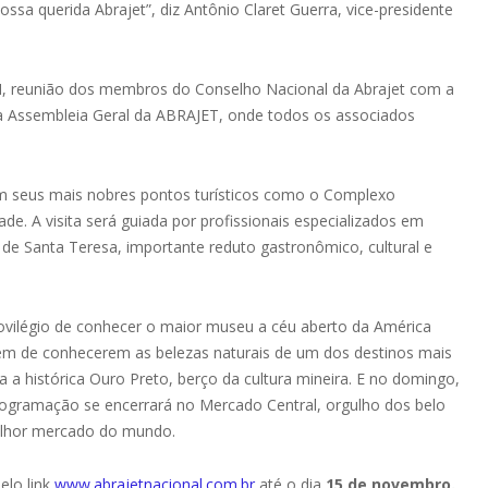
ossa querida Abrajet”, diz Antônio Claret Guerra, vice-presidente
BH, reunião dos membros do Conselho Nacional da Abrajet com a
da a Assembleia Geral da ABRAJET, onde todos os associados
 em seus mais nobres pontos turísticos como o Complexo
ade. A visita será guiada por profissionais especializados em
de Santa Teresa, importante reduto gastronômico, cultural e
provilégio de conhecer o maior museu a céu aberto da América
 além de conhecerem as belezas naturais de um dos destinos mais
a histórica Ouro Preto, berço da cultura mineira. E no domingo,
programação se encerrará no Mercado Central, orgulho dos belo
melhor mercado do mundo.
elo link
www.abrajetnacional.com.br
até o dia
15 de novembro.