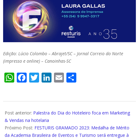
Edição: Lúcio Colombo – Abrajet/SC – Jornal Correio do Norte
(impresso e online) – Canoinhas-SC
WhatsApp
Facebook
Twitter
LinkedIn
Email
Compartilhar
2023-
11-
Post anterior:
Palestra do Dia do Hoteleiro foca em Marketing
05
& Vendas na hotelaria
Próximo Post:
FESTURIS GRAMADO 2023: Medalha de Mérito
da Academia Brasileira de Eventos e Turismo será entregue à