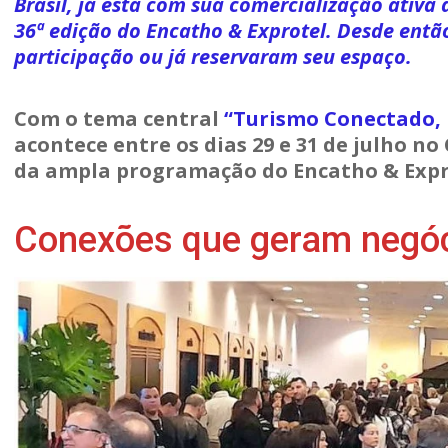
Brasil, já está com sua comercialização ativa
36ª edição do Encatho & Exprotel. Desde entã
participação ou já reservaram seu espaço.
Com o tema central
“Turismo Conectado, 
acontece entre os dias 29 e 31 de julho n
da ampla programação do Encatho & Expro
Conexões que geram negó