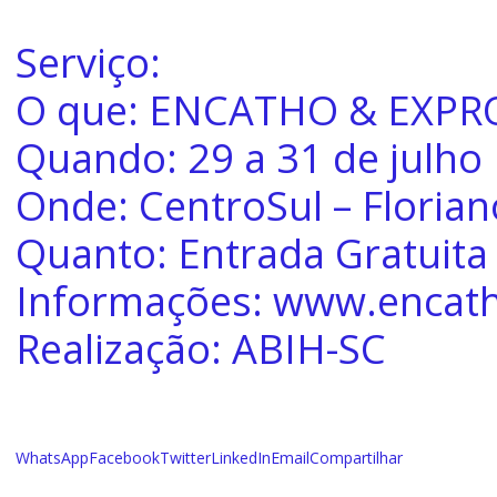
Serviço:
O que: ENCATHO & EXPR
Quando: 29 a 31 de julho
Onde: CentroSul – Florian
Quanto: Entrada Gratuita
Informações:
www.encath
Realização: ABIH-SC
WhatsApp
Facebook
Twitter
LinkedIn
Email
Compartilhar