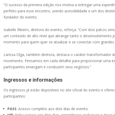
“O sucesso da primeira edição nos motiva a entregar uma experiênc
perfeito para esse encontro, unindo acessibilidade e um dos destin
fundador do evento.
Isabelle Ribeiro, diretora do evento, reforça: “Com dois palcos s
um conteúdo de alto nível que abrange tanto o desenvolvimento p
momento para quem quer se atualizar e se conectar com grande
Larissa Olga, também diretora, destaca o caráter transformador do
movimento. Pensamos em cada detalhe para proporcionar uma exp
participantes enxergam e conduzem seus negócios.”
Ingressos e informações
Os ingressos já estão disponíveis no site oficial do evento e ofe
participantes:
PASS
: Acesso completo aos dois dias de evento.
VIP
: Inclui acesso aos dois dias, experiências exclusivas e áreas 