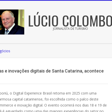
LÚCIO COLOMB
JORNALISTA DE TURISMO
gócios
das e inovações digitais de Santa Catarina, acontece
oriú, o Digital Experience Brasil retorna em 2025 com uma
armosa capital catarinense, foi escolhida como o palco deste
merce e inovação digital. O evento ocorrerá nos dias 18 e 19 de
e já é aguardado como uma das maiores experiências do setor no