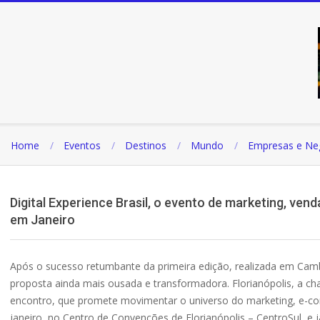
Pular
para
o
conteúdo
Home
Eventos
Destinos
Mundo
Empresas e Ne
Digital Experience Brasil, o evento de marketing, ven
em Janeiro
Após o sucesso retumbante da primeira edição, realizada em Camb
proposta ainda mais ousada e transformadora. Florianópolis, a ch
encontro, que promete movimentar o universo do marketing, e-com
janeiro, no Centro de Convenções de Florianópolis – CentroSul, 