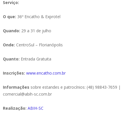
Serviço:
O que:
36º Encatho & Exprotel
Quando:
29 a 31 de julho
Onde:
CentroSul – Florianópolis
Quanto:
Entrada Gratuita
Inscrições:
www.encatho.com.br
Informações
sobre estandes e patrocínios: (48) 98843-7659 |
comercial@abih-sc.com.br
Realização:
ABIH-SC