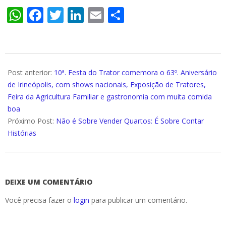
WhatsApp
Facebook
Twitter
LinkedIn
Email
Compartilhar
2025-
07-
Post anterior:
10ª. Festa do Trator comemora o 63º. Aniversário
16
de Irineópolis, com shows nacionais, Exposição de Tratores,
Feira da Agricultura Familiar e gastronomia com muita comida
boa
Próximo Post:
Não é Sobre Vender Quartos: É Sobre Contar
Histórias
DEIXE UM COMENTÁRIO
Você precisa fazer o
login
para publicar um comentário.