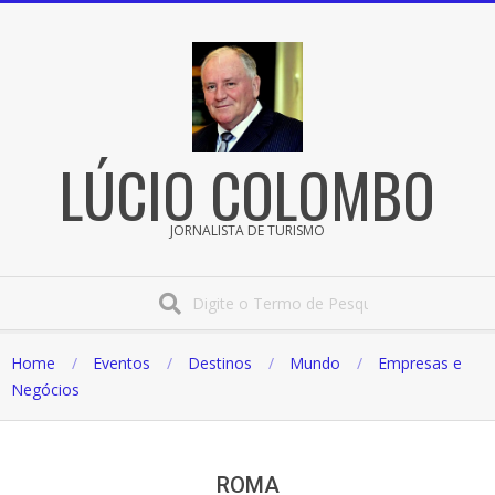
Pular
para
o
conteúdo
LÚCIO COLOMBO
JORNALISTA DE TURISMO
Procura
Home
Eventos
Destinos
Mundo
Empresas e
Negócios
ROMA