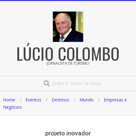
Pular
para
o
conteúdo
LÚCIO COLOMBO
JORNALISTA DE TURISMO
Procura
Home
Eventos
Destinos
Mundo
Empresas e
Negócios
projeto inovador