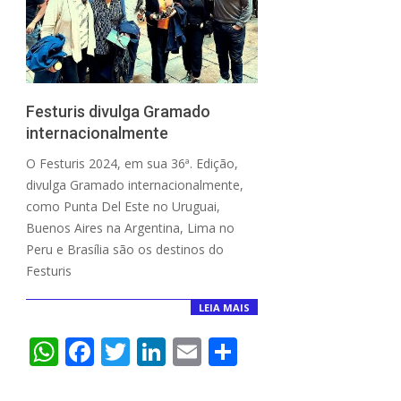
Festuris divulga Gramado
internacionalmente
2024-
O Festuris 2024, em sua 36ª. Edição,
09-
divulga Gramado internacionalmente,
25
como Punta Del Este no Uruguai,
Buenos Aires na Argentina, Lima no
Peru e Brasília são os destinos do
Festuris
LEIA MAIS
WhatsApp
Facebook
Twitter
LinkedIn
Email
Compartilha