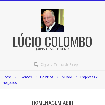
Pular
para
o
conteúdo
LÚCIO COLOMBO
JORNALISTA DE TURISMO
Procura
Home
Eventos
Destinos
Mundo
Empresas e
Negócios
HOMENAGEM ABIH