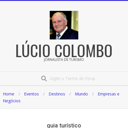
Pular
para
o
conteúdo
LÚCIO COLOMBO
JORNALISTA DE TURISMO
Procura
Home
Eventos
Destinos
Mundo
Empresas e
Negócios
guia turístico