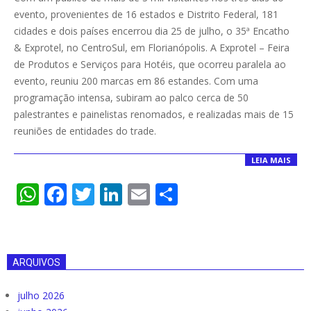
07-
evento, provenientes de 16 estados e Distrito Federal, 181
30
cidades e dois países encerrou dia 25 de julho, o 35ª Encatho
& Exprotel, no CentroSul, em Florianópolis. A Exprotel – Feira
de Produtos e Serviços para Hotéis, que ocorreu paralela ao
evento, reuniu 200 marcas em 86 estandes. Com uma
programação intensa, subiram ao palco cerca de 50
palestrantes e painelistas renomados, e realizadas mais de 15
reuniões de entidades do trade.
LEIA MAIS
WhatsApp
Facebook
Twitter
LinkedIn
Email
Compartilha
ARQUIVOS
julho 2026