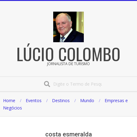
Pular
para
o
conteúdo
LÚCIO COLOMBO
JORNALISTA DE TURISMO
Procura
Home
Eventos
Destinos
Mundo
Empresas e
Negócios
costa esmeralda