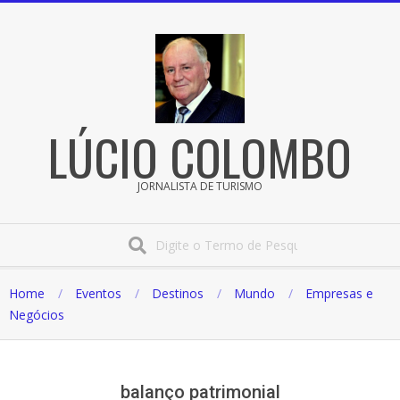
Pular
para
o
conteúdo
LÚCIO COLOMBO
JORNALISTA DE TURISMO
Procura
Home
Eventos
Destinos
Mundo
Empresas e
Negócios
balanço patrimonial