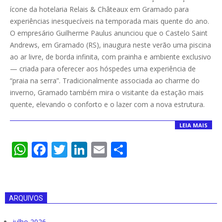
10-
ícone da hotelaria Relais & Châteaux em Gramado para
31
experiências inesquecíveis na temporada mais quente do ano.
O empresário Guilherme Paulus anunciou que o Castelo Saint
Andrews, em Gramado (RS), inaugura neste verão uma piscina
ao ar livre, de borda infinita, com prainha e ambiente exclusivo
— criada para oferecer aos hóspedes uma experiência de
“praia na serra”. Tradicionalmente associada ao charme do
inverno, Gramado também mira o visitante da estação mais
quente, elevando o conforto e o lazer com a nova estrutura.
LEIA MAIS
WhatsApp
Facebook
Twitter
LinkedIn
Email
Compartilha
ARQUIVOS
julho 2026