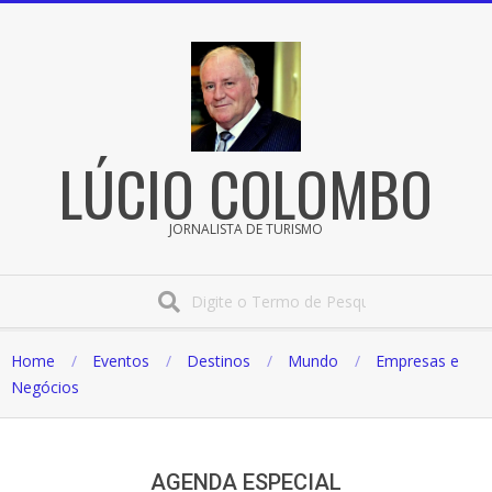
Pular
para
o
conteúdo
LÚCIO COLOMBO
JORNALISTA DE TURISMO
Procura
Home
Eventos
Destinos
Mundo
Empresas e
Negócios
AGENDA ESPECIAL