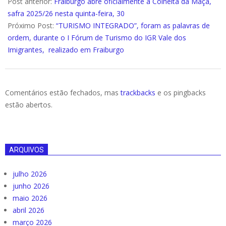
01-
Post anterior:
Fraiburgo abre oficialmente a Colheita da Maçã,
28
safra 2025/26 nesta quinta-feira, 30
Próximo Post:
“TURISMO INTEGRADO”, foram as palavras de
ordem, durante o I Fórum de Turismo do IGR Vale dos
Imigrantes, realizado em Fraiburgo
Comentários estão fechados, mas
trackbacks
e os pingbacks
estão abertos.
ARQUIVOS
julho 2026
junho 2026
maio 2026
abril 2026
março 2026